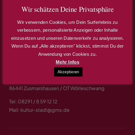
Wir schätzen Deine Privatsphäre
Wir verwenden Cookies, um Dein Surferlebnis zu
verbessern, personalisierte Anzeigen oder Inhalte
einzusetzen und unseren Datenverkehr zu analysieren.
Anschrift & Kontakt
Wenn Du auf „Alle akzeptieren" klickst, stimmst Du der
Anwendung von Cookies zu.
Mehr Infos
E-F-H Stadl GbR
Kultur-Stadl Wörleschwang
Akzeptieren
Untere Hauptstr. 13
86441 Zusmarshausen / OT Wörleschwang
Tel: 08291 / 8 59 12 12
Mail: kultur-stadl@gmx.de