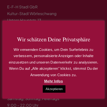
E-F-H Stadl GbR
Kultur-Stadl Wörleschwang
Untere Hauptstr. 13
86441 Zusmarshausen / OT Wörleschwang
Tel: 08291 / 8 59 12 12
Wir schätzen Deine Privatsphäre
Mail: kultur-stadl@gmx.de
Wir verwenden Cookies, um Dein Surferlebnis zu
verbessern, personalisierte Anzeigen oder Inhalte
einzusetzen und unseren Datenverkehr zu analysieren.
Wenn Du auf „Alle akzeptieren" klickst, stimmst Du der
Öffnungszeiten
Anwendung von Cookies zu.
Mehr Infos
Dienstag, Donnerstag & Freitag
Akzeptieren
9:00 – 14:00 Uhr und 17:00 – 22.00 Uhr
Samstag, Sonntag, Feiertags
9:00 – 22:00 Uhr