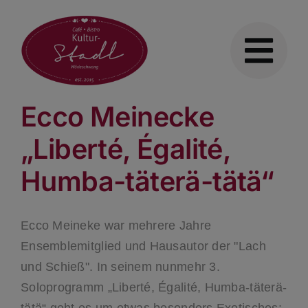
Skip
to
content
Ecco Meinecke
„Liberté, Égalité,
Humba-täterä-tätä“
Ecco Meineke war mehrere Jahre
Ensemblemitglied und Hausautor der "Lach
und Schieß". In seinem nunmehr 3.
Soloprogramm „Liberté, Égalité, Humba-täterä-
tätä“ geht es um etwas besonders Exotisches: