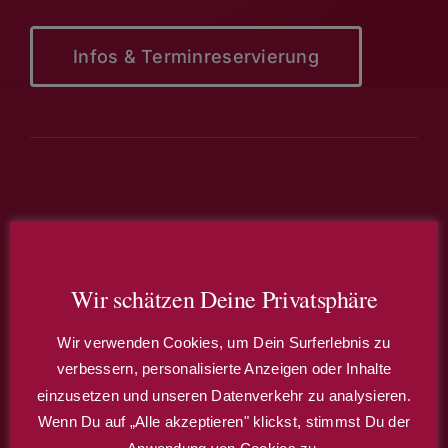
Infos & Terminreservierung
Anschrift & Kontakt
Wir schätzen Deine Privatsphäre
E-F-H Stadl GbR
Kultur-Stadl Wörleschwang
Wir verwenden Cookies, um Dein Surferlebnis zu
Untere Hauptstr. 13
verbessern, personalisierte Anzeigen oder Inhalte
86441 Zusmarshausen / OT Wörleschwang
einzusetzen und unseren Datenverkehr zu analysieren.
Wenn Du auf „Alle akzeptieren" klickst, stimmst Du der
Tel: 08291 / 8 59 12 12