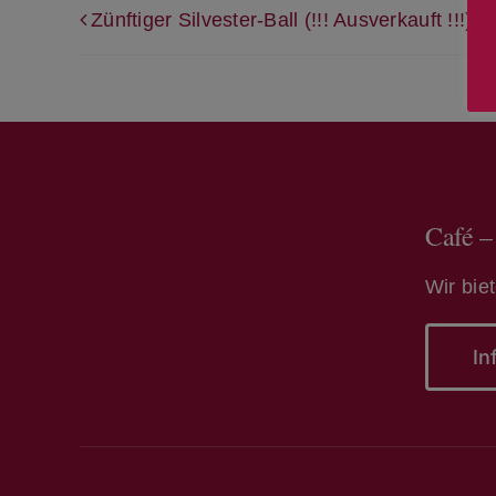
Zünftiger Silvester-Ball (!!! Ausverkauft !!!)
Café –
Wir bie
In