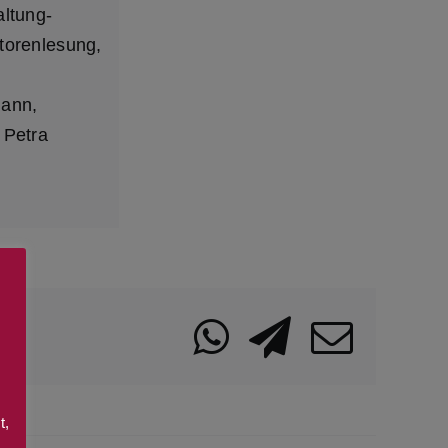
altung-
torenlesung
,
mann
,
,
Petra
WhatsApp
Telegra
Emai
t,