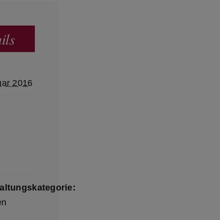
ils
uar 2016
altungskategorie:
en