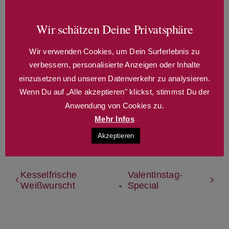
Veranstaltungskategorien:
Konzert
,
Live-Musik
Wir schätzen Deine Privatsphäre
Wir verwenden Cookies, um Dein Surferlebnis zu
verbessern, personalisierte Anzeigen oder Inhalte
einzusetzen und unseren Datenverkehr zu analysieren.
Erzähl anderen davon!
Wenn Du auf „Alle akzeptieren" klickst, stimmst Du der
WhatsApp
Telegram
Email
Anwendung von Cookies zu.
Mehr Infos
Akzeptieren
Kesselfrische
Valentinstag-
Weißwurscht
Special