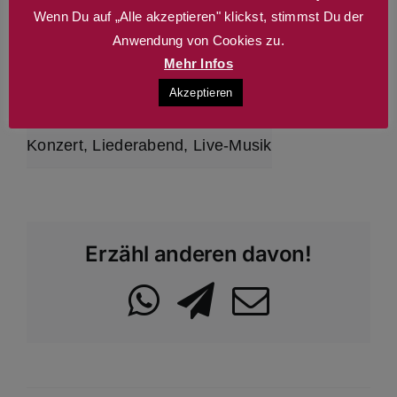
15. Januar 2026
Wenn Du auf „Alle akzeptieren" klickst, stimmst Du der
Anwendung von Cookies zu.
Zeit:
Mehr Infos
20:00 - 22:00
Akzeptieren
Veranstaltungskategorien:
Konzert
,
Liederabend
,
Live-Musik
Erzähl anderen davon!
WhatsApp
Telegram
Email