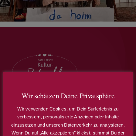
Wir schätzen Deine Privatsphäre
Café – Restaurant – Theater
Wir verwenden Cookies, um Dein Surferlebnis zu
verbessern, personalisierte Anzeigen oder Inhalte
einzusetzen und unseren Datenverkehr zu analysieren.
Wir bieten Ihnen auch die Möglichkeit, den
Wenn Du auf „Alle akzeptieren" klickst, stimmst Du der
Stadl für Ihr Familien- oder Firmenfest zu