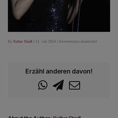
für
By
Kultur Stadl
|
11. Juli 2024
|
Kommentare deaktiviert
Mom
Bee
Erzähl anderen davon!
WhatsApp
Telegram
Email