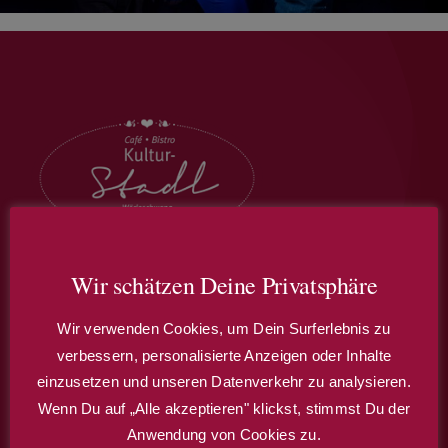
Wir schätzen Deine Privatsphäre
Café – Restaurant – Theater
Wir verwenden Cookies, um Dein Surferlebnis zu
Wir bieten Ihnen auch die Möglichkeit, den
verbessern, personalisierte Anzeigen oder Inhalte
einzusetzen und unseren Datenverkehr zu analysieren.
Stadl für Ihr Familien- oder Firmenfest zu
Wenn Du auf „Alle akzeptieren" klickst, stimmst Du der
buchen.
Anwendung von Cookies zu.