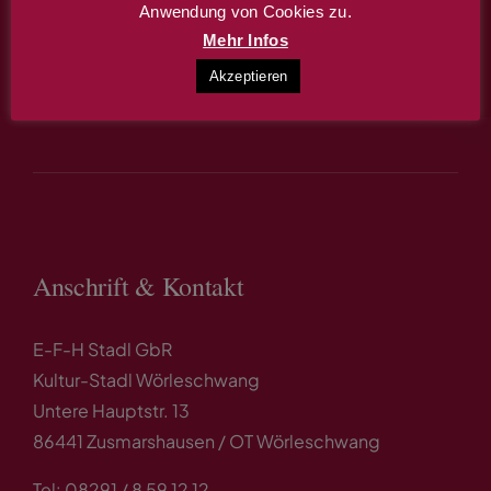
Anwendung von Cookies zu.
buchen.
Mehr Infos
Akzeptieren
Infos & Terminreservierung
Anschrift & Kontakt
E-F-H Stadl GbR
Kultur-Stadl Wörleschwang
Untere Hauptstr. 13
86441 Zusmarshausen / OT Wörleschwang
Tel: 08291 / 8 59 12 12