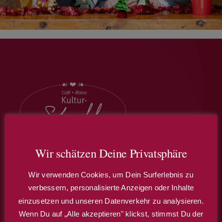
Wir schätzen Deine Privatsphäre
Café – Restaurant – Theater
Wir verwenden Cookies, um Dein Surferlebnis zu
verbessern, personalisierte Anzeigen oder Inhalte
Wir bieten Ihnen auch die Möglichkeit, den
einzusetzen und unseren Datenverkehr zu analysieren.
Stadl für Ihr Familien- oder Firmenfest zu
Wenn Du auf „Alle akzeptieren" klickst, stimmst Du der