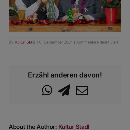
für
By
Kultur Stadl
|
6. September 2024
|
Kommentare deaktiviert
Mei
schee_
Bernha
Fritz_2
Erzähl anderen davon!
23_Dan
WhatsApp
Telegram
Email
About the Author:
Kultur Stadl