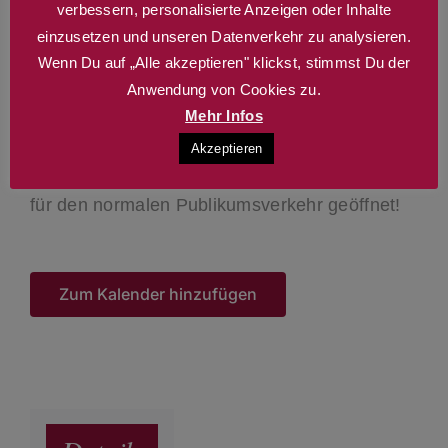
verbessern, personalisierte Anzeigen oder Inhalte
bis 6 Jahre frei
einzusetzen und unseren Datenverkehr zu analysieren.
Wenn Du auf „Alle akzeptieren" klickst, stimmst Du der
6–12 Jahre 24,50 €
Anwendung von Cookies zu.
Mehr Infos
Akzeptieren
Das Café/Restaurant ist ab 14:00 Uhr wieder
für den normalen Publikumsverkehr geöffnet!
Zum Kalender hinzufügen