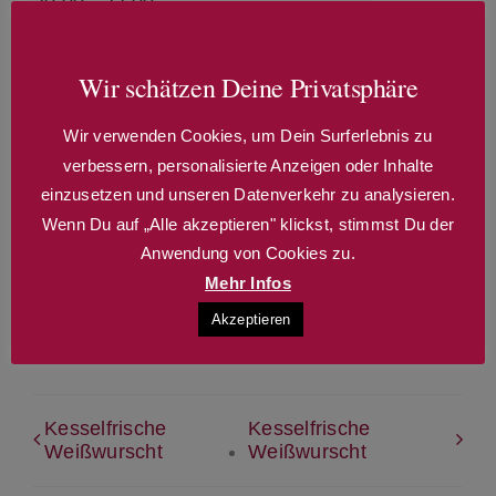
20:00 - 22:00
Veranstaltungskategorien:
Wir schätzen Deine Privatsphäre
Comedy
,
Kabarett
,
Komödie
,
Theater
Wir verwenden Cookies, um Dein Surferlebnis zu
verbessern, personalisierte Anzeigen oder Inhalte
einzusetzen und unseren Datenverkehr zu analysieren.
Erzähl anderen davon!
Wenn Du auf „Alle akzeptieren" klickst, stimmst Du der
Anwendung von Cookies zu.
WhatsApp
Telegram
Email
Mehr Infos
Akzeptieren
Kesselfrische
Kesselfrische
Weißwurscht
Weißwurscht