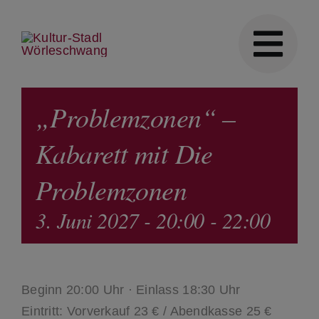
Skip
to
content
„Problemzonen“ –
Kabarett mit Die
Problemzonen
3. Juni 2027 - 20:00
-
22:00
Beginn 20:00 Uhr · Einlass 18:30 Uhr
Eintritt: Vorverkauf 23 € / Abendkasse 25 €