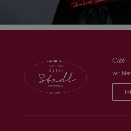
Café –
Wir bie
In