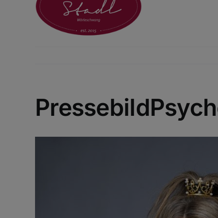
PressebildPsyc