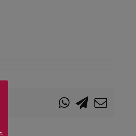
WhatsApp
Telegra
Emai
t,