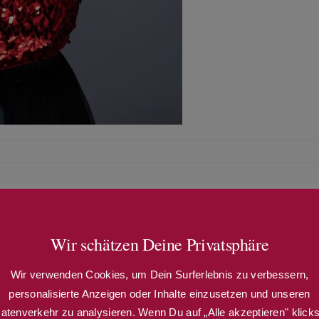
ebildPsychoRoyal2
Wir schätzen Deine Privatsphäre
Wir verwenden Cookies, um Dein Surferlebnis zu verbessern,
personalisierte Anzeigen oder Inhalte einzusetzen und unseren
atenverkehr zu analysieren. Wenn Du auf „Alle akzeptieren" klicks