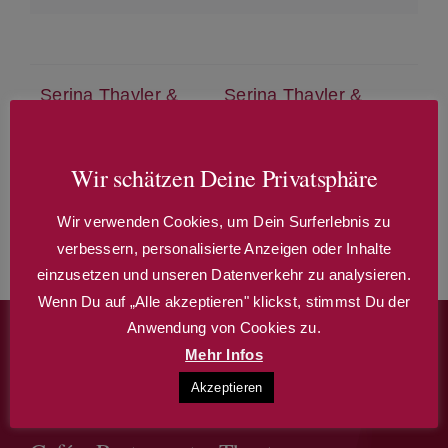
Serina Thayler &
Serina Thayler &
Magic Fab on stage
Magic Fab on stage
mit ihrer neuen Show!
mit ihrer neuen Show!
„It´s Showtime“
„It´s Showtime“
Wir schätzen Deine Privatsphäre
Wir verwenden Cookies, um Dein Surferlebnis zu
verbessern, personalisierte Anzeigen oder Inhalte
einzusetzen und unseren Datenverkehr zu analysieren.
Wenn Du auf „Alle akzeptieren" klickst, stimmst Du der
Anwendung von Cookies zu.
Mehr Infos
Akzeptieren