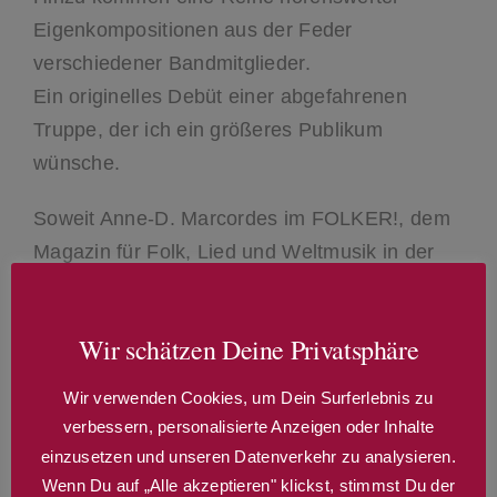
Eigenkompositionen aus der Feder
verschiedener Bandmitglieder.
Ein originelles Debüt einer abgefahrenen
Truppe, der ich ein größeres Publikum
wünsche.
Soweit Anne-D. Marcordes im FOLKER!, dem
Magazin für Folk, Lied und Weltmusik in der
September/Oktober-Ausgabe 2002.
Fünf Menschen – deren Musik ist so vielfältig
Wir schätzen Deine Privatsphäre
wie ihre Charaktere, Nationalitäten und die
Wir verwenden Cookies, um Dein Surferlebnis zu
Instrumente , die sie spielen. Die Musik
verbessern, personalisierte Anzeigen oder Inhalte
entspringt den und aus der reinen Freude am
einzusetzen und unseren Datenverkehr zu analysieren.
gemeinsamen Musizieren.
Wenn Du auf „Alle akzeptieren" klickst, stimmst Du der