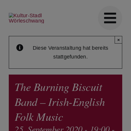
Skip
to
content
×
Diese Veranstaltung hat bereits
stattgefunden.
The Burning Biscuit
Band – Irish-English
Folk Music
25. September 2020 - 19:00
-