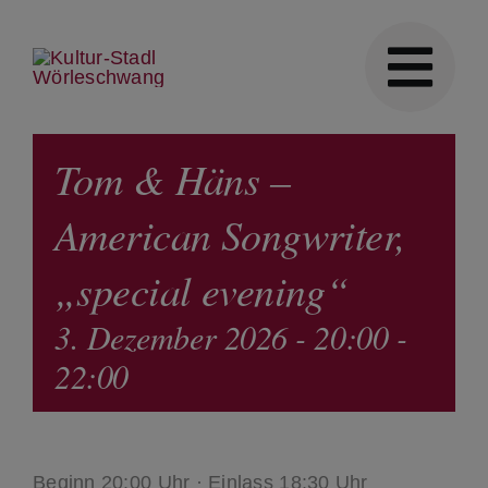
Skip
to
content
Tom & Häns –
American Songwriter,
„special evening“
3. Dezember 2026 - 20:00
-
22:00
Beginn 20:00 Uhr · Einlass 18:30 Uhr