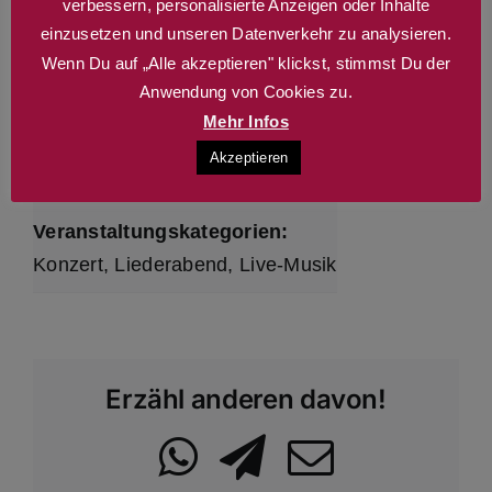
verbessern, personalisierte Anzeigen oder Inhalte
einzusetzen und unseren Datenverkehr zu analysieren.
Datum:
Wenn Du auf „Alle akzeptieren" klickst, stimmst Du der
3. Dezember 2026
Anwendung von Cookies zu.
Mehr Infos
Zeit:
Akzeptieren
20:00 - 22:00
Veranstaltungskategorien:
Konzert
,
Liederabend
,
Live-Musik
Erzähl anderen davon!
WhatsApp
Telegram
Email