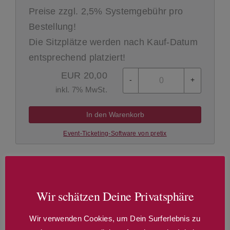
Preise zzgl. 2,5% Systemgebühr pro
Bestellung!
Die Sitzplätze werden nach Kauf-Datum
entsprechend platziert!
EUR
20,00
-
+
inkl. 7% MwSt.
In den Warenkorb
Event-Ticketing-Software von pretix
Zum Kalender hinzufügen
Wir schätzen Deine Privatsphäre
Details
Wir verwenden Cookies, um Dein Surferlebnis zu