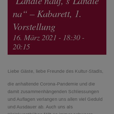
´Ländle nauf, s´Ländle
na“ – Kabarett, 1.
Vorstellung
16. März 2021 - 18:30
-
20:15
Liebe Gäste, liebe Freunde des Kultur-Stadls,
die anhaltende Corona-Pandemie und die
damit zusammenhängenden Schliessungen
und Auflagen verlangen uns allen viel Geduld
und Ausdauer ab. Auch uns als