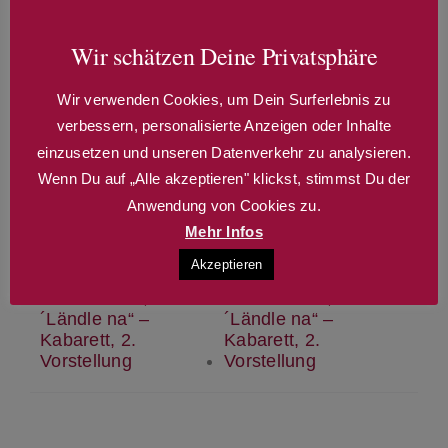
Erzähl anderen davon!
Wir schätzen Deine Privatsphäre
WhatsApp
Telegram
Email
Wir verwenden Cookies, um Dein Surferlebnis zu
verbessern, personalisierte Anzeigen oder Inhalte
einzusetzen und unseren Datenverkehr zu analysieren.
Wenn Du auf „Alle akzeptieren" klickst, stimmst Du der
Anwendung von Cookies zu.
Mehr Infos
!!! Verschoben !!! !!!
!!! Verschoben !!! !!!
Ausverkauft !!! Hillu´s
Ausverkauft !!! Hillu´s
Akzeptieren
Herzdropfa – „S
Herzdropfa – „S
´Ländle nauf, s
´Ländle nauf, s
´Ländle na“ –
´Ländle na“ –
Kabarett, 2.
Kabarett, 2.
Vorstellung
Vorstellung