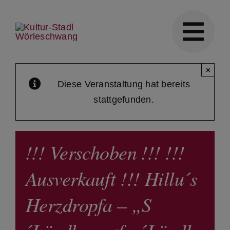
Skip
to
content
×
Diese Veranstaltung hat bereits
stattgefunden.
!!! Verschoben !!! !!!
Ausverkauft !!! Hillu´s
Herzdropfa – „S