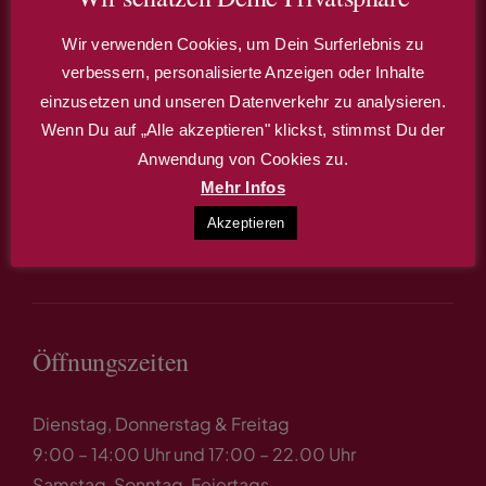
Anschrift & Kontakt
Wir verwenden Cookies, um Dein Surferlebnis zu
E-F-H Stadl GbR
verbessern, personalisierte Anzeigen oder Inhalte
Kultur-Stadl Wörleschwang
einzusetzen und unseren Datenverkehr zu analysieren.
Untere Hauptstr. 13
Wenn Du auf „Alle akzeptieren" klickst, stimmst Du der
86441 Zusmarshausen / OT Wörleschwang
Anwendung von Cookies zu.
Mehr Infos
Tel: 08291 / 8 59 12 12
Akzeptieren
Mail: kultur-stadl@gmx.de
Öffnungszeiten
Dienstag, Donnerstag & Freitag
9:00 – 14:00 Uhr und 17:00 – 22.00 Uhr
Samstag, Sonntag, Feiertags