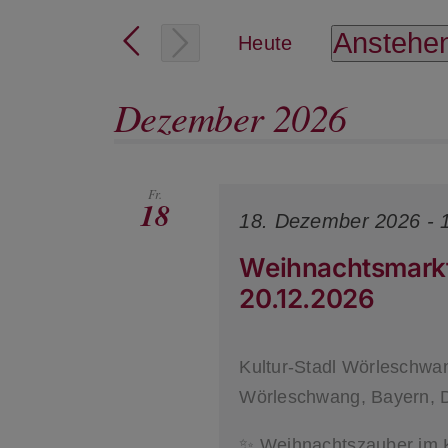
Schlüsselwort
Suche
eingeben.
Anstehe
Heute
und
Suche
Datum
nach
wählen.
Ansichten,
Dezember 2026
Veranstaltungen
Navigation
Schlüsselwort.
Fr.
18
18. Dezember 2026 - 
Weihnachtsmarkt 
20.12.2026
Kultur-Stadl Wörleschw
Wörleschwang, Bayern, 
✨ Weihnachtszauber im 