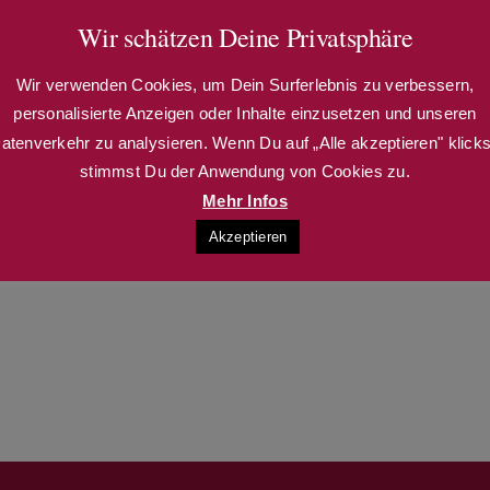
Kultur-Stadl – am 4. Adventswochenende ✨
Wir schätzen Deine Privatsphäre
Wir verwenden Cookies, um Dein Surferlebnis zu verbessern,
personalisierte Anzeigen oder Inhalte einzusetzen und unseren
atenverkehr zu analysieren. Wenn Du auf „Alle akzeptieren" klicks
stimmst Du der Anwendung von Cookies zu.
Mehr Infos
Akzeptieren