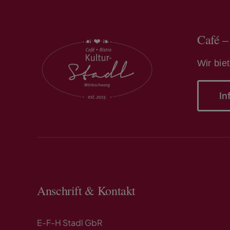
Café –
Wir bie
In
Anschrift & Kontakt
E-F-H Stadl GbR