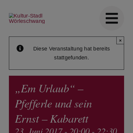
Skip
to
content
×
Diese Veranstaltung hat bereits
stattgefunden.
„Em Urlaub“ –
Pfefferle und sein
Ernst – Kabarett
23. Juni 2017 - 20:00
-
22:30