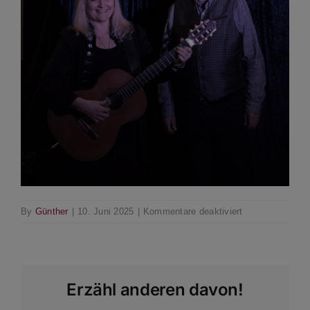
für
By
Günther
|
10. Juni 2025
|
Kommentare deaktiviert
FNH1
Erzähl anderen davon!