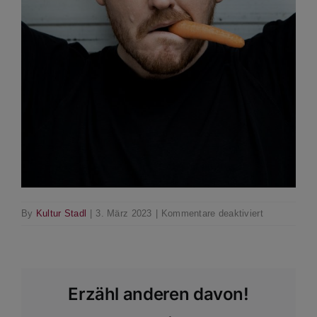
für
By
Kultur Stadl
|
3. März 2023
|
Kommentare deaktiviert
FUX_Farbe
Erzähl anderen davon!