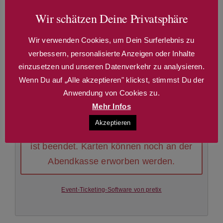
Wir schätzen Deine Privatsphäre
Gscheidr mr denkt älles, was mr sait,
Wir verwenden Cookies, um Dein Surferlebnis zu
als wia mr sait älles was mr denkt!
verbessern, personalisierte Anzeigen oder Inhalte
einzusetzen und unseren Datenverkehr zu analysieren.
Wenn Du auf „Alle akzeptieren" klickst, stimmst Du der
Anwendung von Cookies zu.
Mehr Infos
Akzeptieren
Der Vorverkauf für diese Veranstaltung
ist beendet. Karten können noch an der
Abendkasse erworben werden.
Event-Ticketing-Software von pretix