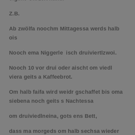
Z.B.
Ab zwölfa noochm Mittagessa werds halb
ois
Nooch ema Niggerle isch druiviertlzwoi.
Nooch 10 vor drui oder aischt om viedl
viera geits a Kaffeebrot.
Om halb faifa wird weidr gschaffet bis oma
siebena noch geits s Nachtessa
om druiviedlneina, gots ens Bett,
dass ma morgeds om halb sechsa wieder