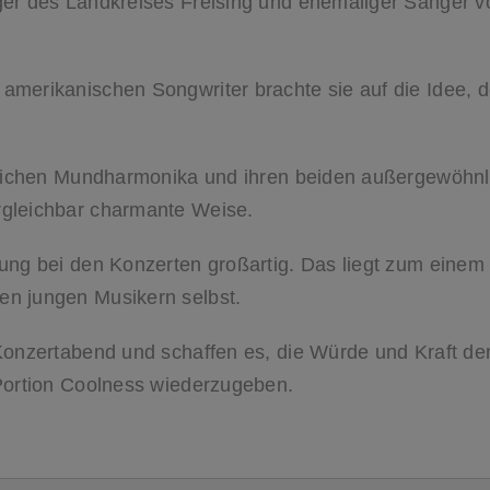
ger des Landkreises Freising und ehemaliger Sänger v
merikanischen Songwriter brachte sie auf die Idee, d
ntlichen Mundharmonika und ihren beiden außergewöhnl
rgleichbar charmante Weise.
ung bei den Konzerten großartig. Das liegt zum einem 
en jungen Musikern selbst.
Konzertabend und schaffen es, die Würde und Kraft der
 Portion Coolness wiederzugeben.