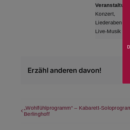
Veranstaltun
Konzert
,
Liederabend
,
Live-Musik
D
Erzähl anderen davon!
„Wohlfühlprogramm“ – Kabarett-Soloprogra
Berlinghoff