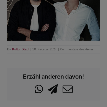
für
By
Kultur Stadl
|
10. Februar 2024
|
Kommentare deaktiviert
Tom-
Häns-
e158340
Erzähl anderen davon!
WhatsApp
Telegram
Email