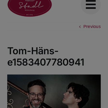
Previous
Tom-Häns-
e1583407780941