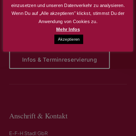
Café – Restaurant – Theater
einzusetzen und unseren Datenverkehr zu analysieren.
Wenn Du auf „Alle akzeptieren" klickst, stimmst Du der
Anwendung von Cookies zu.
Wir bieten Ihnen auch die Möglichkeit, den
Mehr Infos
Stadl für Ihr Familien- oder Firmenfest zu
Akzeptieren
buchen.
Infos & Terminreservierung
Anschrift & Kontakt
E-F-H Stadl GbR